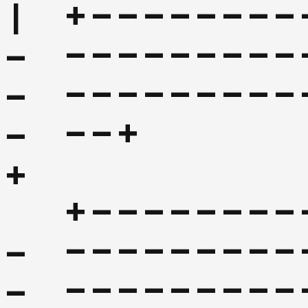
+--------
|

---------
--
---------
--
--+
--
+--------
---------
--
---------
--