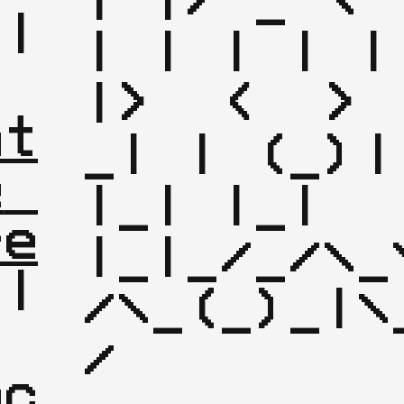
|

| | | | | 
| 
|>  <  >  
nt
_| | (_)
|

 
|_| |_| 
re
|_|_/_/\_
|

/\_(_)_|\
| 
/ 
nc