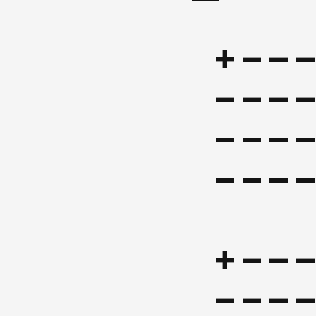
+--
---
---
+--
---