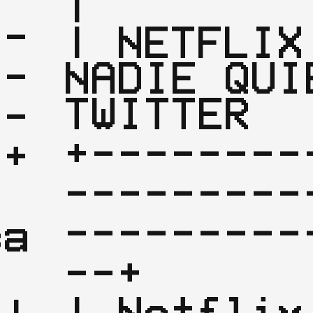
|

--
| NETFLIX 
--
NADIE QUIE
TWITTER  
--
+--------
+

---------
 
---------
ca
--+

| Netflix 