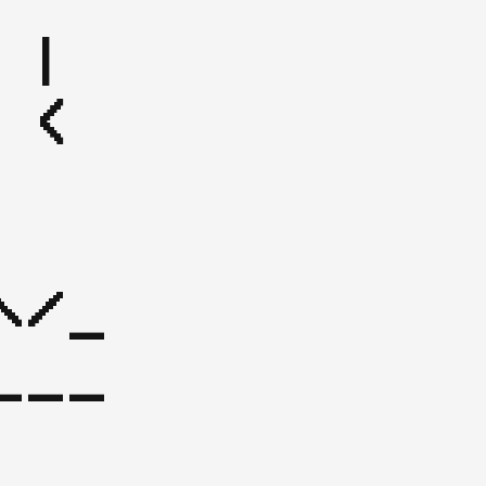
| 
< 
\/_
___