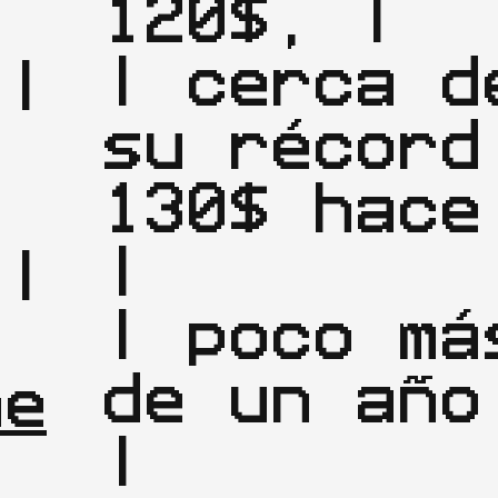
120$, |

| cerca de
|

su récord 
| 
130$ hace     
|

|

| poco más
| 
de un año.               
ne
|
