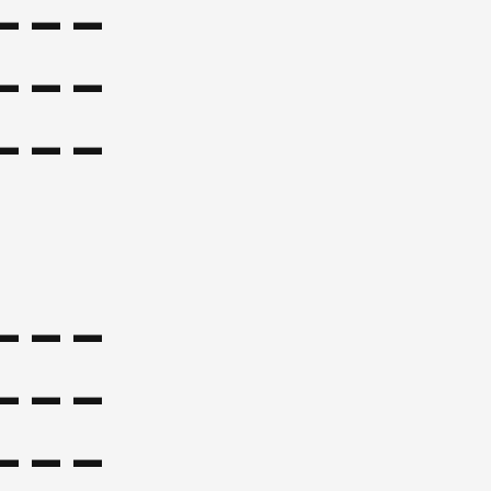
---
---
---
---
---
---