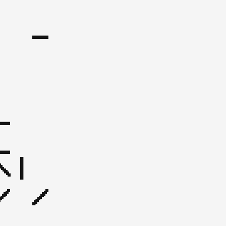
    
 


| 
 / 