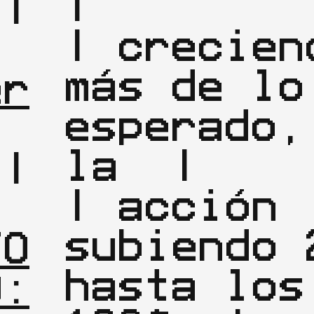
|

|

| creciend
| 
más de lo 
er
esperado, 
la  |

|

| acción 
| 
subiendo 2
TO
hasta los 
O: