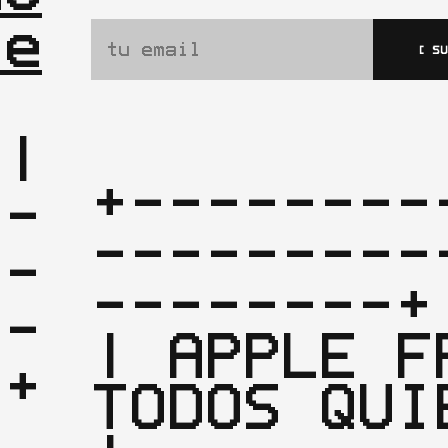
te
[ S
|

+--------
--
---------
--
--------+

--
| APPLE FR
TODOS QUIEREN 