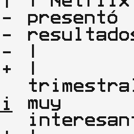
|

presentó 
--
resultados       
--
|

--
| 
+

trimestral
| 
muy 
ri
interesantes  