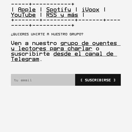
-----+-----------+

| 
Apple
 | 
Spotify
 | 
iVoox
 | 
YouTube
 | 
RSS y más
 |

+-------+---------+-------+----
-----+-----------+
¿QUIERES UNIRTE A NUESTRO GRUPO?
Ven a nuestro 
grupo de oyentes 
y lectores para charlar
 o 
suscribirte 
desde el canal de 
Telegram
.
[ SUSCRIBIRSE ]