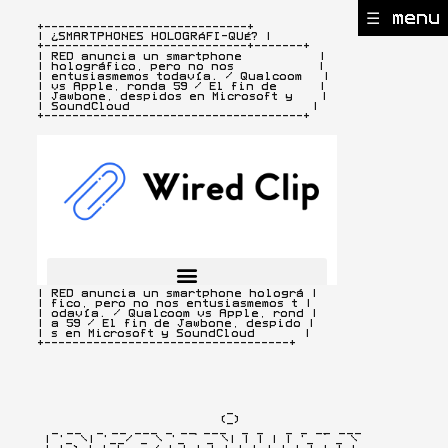
☰ menu
+-----------------------------+

| ¿SMARTPHONES HOLOGRÁFI-QUÉ? |
+-----------------------------+-------+

| RED anuncia un smartphone           |

| holográfico, pero no nos            |

| entusiasmemos todavía. / Qualcoom   |

| vs Apple, ronda 59 / El fin de      |

| Jawbone, despidos en Microsoft y    |

| SoundCloud                          |

+-------------------------------------+
+-----------------------------------+

| RED anuncia un smartphone holográ |

| fico, pero no nos entusiasmemos t |

| odavía. / Qualcoom vs Apple, rond |

| a 59 / El fin de Jawbone, despido |

| s en Microsoft y SoundCloud       |

+-----------------------------------+
                           _

                          (_)

  _ __  _ __ ___ _ __ ___  _ _   _ _ __ ___

 | '_ \| '__/ _ \ '_ ` _ \| | | | | '_ ` _ \
