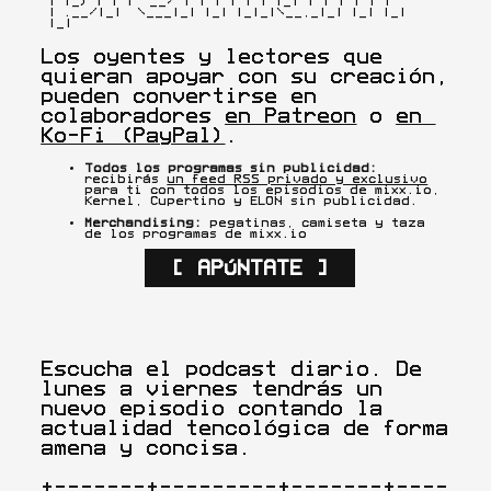
 | |_) | | |  __/ | | | | | | |_| | | | | | |

 | .__/|_|  \___|_| |_| |_|_|\__,_|_| |_| |_|

 |_|
Los oyentes y lectores que 
quieran apoyar con su creación, 
pueden convertirse en 
colaboradores 
en Patreon
 o 
en 
Ko-Fi (PayPal)
.
Todos los programas sin publicidad:
recibirás 
un feed RSS privado y exclusivo
para ti con todos los episodios de mixx.io, 
Kernel, Cupertino y ELON sin publicidad.
Merchandising:
 pegatinas, camiseta y taza 
de los programas de mixx.io
[ APÚNTATE ]
Escucha el podcast diario. De 
lunes a viernes tendrás un 
nuevo episodio contando la 
actualidad tencológica de forma 
amena y concisa.

+-------+---------+-------+----