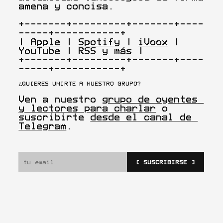
amena y concisa.

+-------+---------+-------+----
-----+-----------+

| 
Apple
 | 
Spotify
 | 
iVoox
 | 
YouTube
 | 
RSS y más
 |

+-------+---------+-------+----
-----+-----------+
¿QUIERES UNIRTE A NUESTRO GRUPO?
Ven a nuestro 
grupo de oyentes 
y lectores para charlar
 o 
suscribirte 
desde el canal de 
Telegram
.
[ SUSCRIBIRSE ]