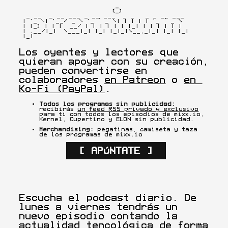
                           _

                          (_)

  _ __  _ __ ___ _ __ ___  _ _   _ _ __ ___

 | '_ \| '__/ _ \ '_ ` _ \| | | | | '_ ` _ \

 | |_) | | |  __/ | | | | | | |_| | | | | | |

 | .__/|_|  \___|_| |_| |_|_|\__,_|_| |_| |_|

 |_|
Los oyentes y lectores que 
quieran apoyar con su creación, 
pueden convertirse en 
colaboradores 
en Patreon
 o 
en 
Ko-Fi (PayPal)
.
Todos los programas sin publicidad:
recibirás 
un feed RSS privado y exclusivo
para ti con todos los episodios de mixx.io, 
Kernel, Cupertino y ELON sin publicidad.
Merchandising:
 pegatinas, camiseta y taza 
de los programas de mixx.io
[ APÚNTATE ]
Escucha el podcast diario. De 
lunes a viernes tendrás un 
nuevo episodio contando la 
actualidad tencológica de forma 