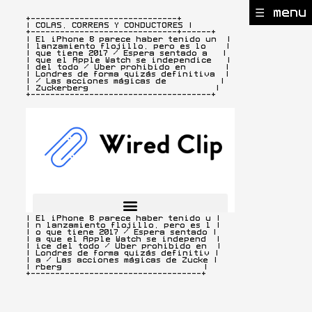
☰ menu
+------------------------------+

| COLAS, CORREAS Y CONDUCTORES |
+------------------------------+------+

| El iPhone 8 parece haber tenido un  |

| lanzamiento flojillo, pero es lo    |

| que tiene 2017 / Espera sentado a   |

| que el Apple Watch se independice   |

| del todo / Uber prohibido en        |

| Londres de forma quizás definitiva  |

| / Las acciones mágicas de           |

| Zuckerberg                          |

+-------------------------------------+
+-----------------------------------+

| El iPhone 8 parece haber tenido u |

| n lanzamiento flojillo, pero es l |

| o que tiene 2017 / Espera sentado |

| a que el Apple Watch se independ  |

| ice del todo / Uber prohibido en  |

| Londres de forma quizás definitiv |

| a / Las acciones mágicas de Zucke |

| rberg                             |

+-----------------------------------+