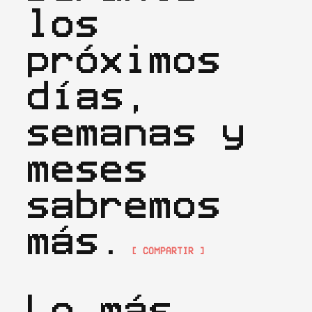
los 
próximos 
días, 
semanas y 
meses 
sabremos 
más.
[ COMPARTIR ]
Lo más 