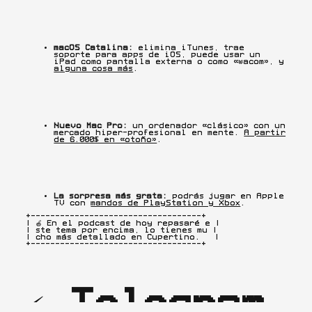
macOS Catalina:
 elimina iTunes, trae 
soporte para apps de iOS, puede usar un 
iPad como pantalla externa o como «wacom», y 
alguna cosa más
.
Nuevo Mac Pro:
 un ordenador «clásico» con un 
mercado hiper-profesional en mente. 
A partir 
de 6.000$ en «otoño»
.
La sorpresa más grata:
 podrás jugar en Apple 
TV con 
mandos de PlayStation y Xbox
.
+-----------------------------------+

| 🍎 En el podcast de hoy repasaré e |

| ste tema por encima, lo tienes mu |

| cho más detallado en Cupertino.   |

+-----------------------------------+
⚡️ 
Telegram 