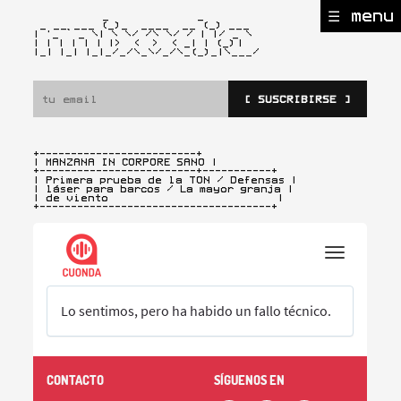
☰ menu
           _              _

 _ __ ___ (_)_  ____  __ (_) ___

| '_ ` _ \| \ \/ /\ \/ / | |/ _ \

| | | | | | |>  <  >  < _| | (_)
|

|_| |_| |_|_/_/\_\/_/\_(_)_|\___/ 
[ SUSCRIBIRSE ]
+-------------------------+

| MANZANA IN CORPORE SANO |
+-------------------------+-----------+

| Primera prueba de la TON / Defensas |

| láser para barcos / La mayor granja |

| de viento                           |

+-------------------------------------+