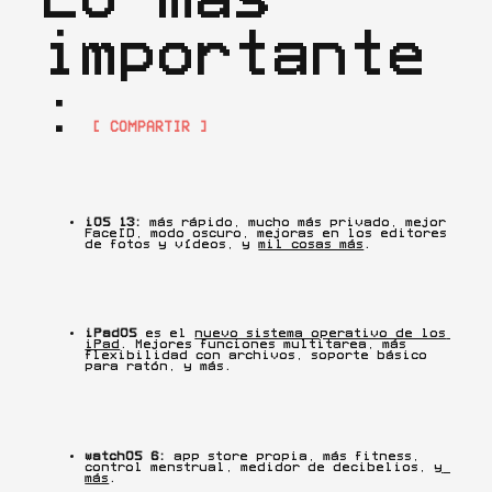
importante
:
[ COMPARTIR ]
iOS 13:
 más rápido, mucho más privado, mejor 
FaceID, modo oscuro, mejoras en los editores 
de fotos y vídeos, y 
mil cosas más
.
iPadOS
 es el 
nuevo sistema operativo de los 
iPad
. Mejores funciones multitarea, más 
flexibilidad con archivos, soporte básico 
para ratón, y más.
watchOS 6:
 app store propia, más fitness, 
control menstrual, medidor de decibelios, 
y 
más
.