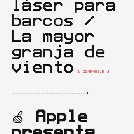
láser para 
barcos / 
La mayor 
granja de 
viento
[ COMPARTIR ]
+-----------------------------------+
🍏 
Apple 
presenta 