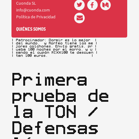
+-----------------------------------+

| Patrocinador: Dormir es lo mejor  |

| del mundo,  y Morfeo tiene los me |

| jores colchones. Envío gratis, pr |

| ueba 100 noches por el morro, y u |

| sando el cupón MIXX100 te descuen |

| tan 100 euros.                    |
Primera 
prueba de 
la TON / 
Defensas 