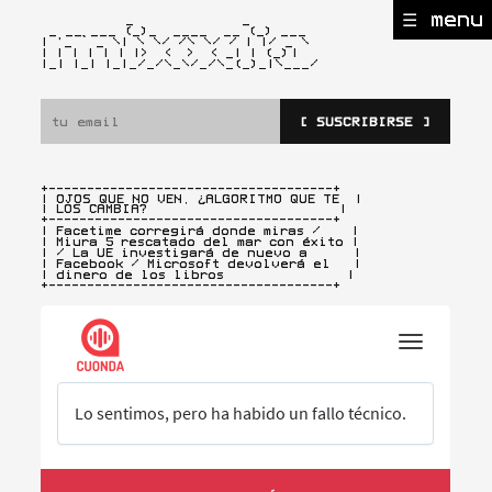
☰ menu
           _              _

 _ __ ___ (_)_  ____  __ (_) ___

| '_ ` _ \| \ \/ /\ \/ / | |/ _ \

| | | | | | |>  <  >  < _| | (_)
|

|_| |_| |_|_/_/\_\/_/\_(_)_|\___/ 
[ SUSCRIBIRSE ]
+-------------------------------------+

| OJOS QUE NO VEN, ¿ALGORITMO QUE TE  |

| LOS CAMBIA?                         |
+-------------------------------------+

| Facetime corregirá donde miras /    |

| Miura 5 rescatado del mar con éxito |

| / La UE investigará de nuevo a      |

| Facebook / Microsoft devolverá el   |

| dinero de los libros                |

+-------------------------------------+