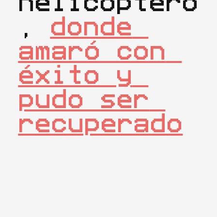
helicóptero
, 
donde 
amaró con 
éxito y 
pudo ser 
recuperado
(
vídeo
).
[ COMPARTIR ]