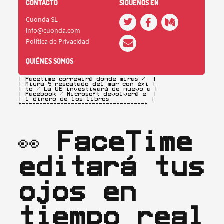
+-----------------------------------+

| Facetime corregirá donde miras /  |

| Miura 5 rescatado del mar con éxi |

| to / La UE investigará de nuevo a |

| Facebook / Microsoft devolverá e  |

| l dinero de los libros            |

+-----------------------------------+
👀 
FaceTime 
editará tus 
ojos en 
tiempo real 