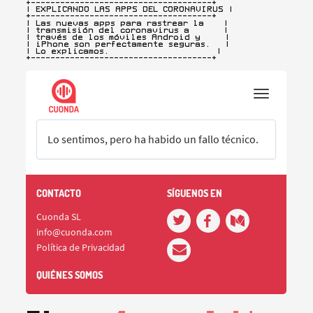
+-------------------------------------+

| EXPLICANDO LAS APPS DEL CORONAVIRUS |
+-------------------------------------+

| Las nuevas apps para rastrear la    |

| transmisión del coronavirus a       |

| través de los móviles Android y     |

| iPhone son perfectamente seguras.   |

| Lo explicamos.                      |

+-------------------------------------+