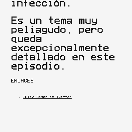
infección.
Es un tema muy 
peliagudo, pero 
queda 
excepcionalmente 
detallado en este 
episodio.
ENLACES
Julio César en Twitter
Apple Coding en Twitter
Coronavirus: Apple lanza la beta de su API 
para los desarrolladores