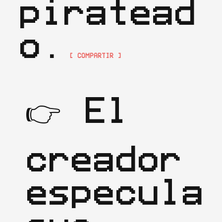
piratead
o.
[ COMPARTIR ]
👉 El 
creador 
especula 