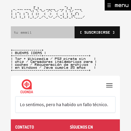
☰ menu
           _              _

 _ __ ___ (_)_  ____  __ (_) ___

| '_ ` _ \| \ \/ /\ \/ / | |/ _ \

| | | | | | |>  <  >  < _| | (_)
|

|_| |_| |_|_/_/\_\/_/\_(_)_|\___/ 
[ SUSCRIBIRSE ]
+--------------+

| BUENAS IDEAS |
+--------------+----------------------+

| Tor + Wikipedia / PS2 pirata sin    |

| chip / Cargadores inalámbricos para |

| coches / Recuperación de archivos   |

| en Windows / Java cumple 25 años    |

+-------------------------------------+