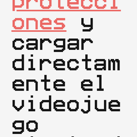
protecci
ones
 y 
cargar 
directam
ente el 
videojue
go 