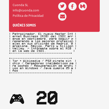
+-----------------------------------+

| Patrocinador. El nuevo Master Int |

| ernet Business (MIB) del ISDI arr |

| anca en septiembre, para seguir p |

| reparando a los mejores profesion |

| ales en sus oficinas de Madrid, B |

| arcelona, México, París y Silicon |

| Valley. — Infórmate sobre el MIB  |

| en la web de ISDI.                |

+-----------------------------------+
+-----------------------------------+

| Tor + Wikipedia / PS2 pirata sin  |

| chip / Cargadores inalámbricos pa |

| ra coches / Recuperación de archi |

| vos en Windows / Java cumple 25 a |

| ños                               |

+-----------------------------------+
🎮 
20 