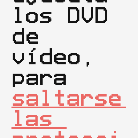
los DVD 
de 
vídeo, 
para 
saltarse 
las 