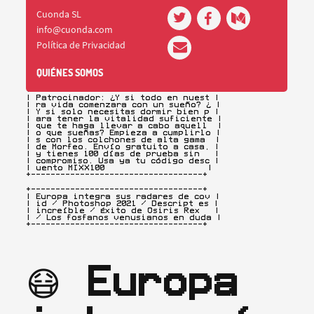
+-----------------------------------+

| Patrocinador: ¿Y si todo en nuest |

| ra vida comenzara con un sueño? ¿ |

| Y si solo necesitas dormir bien p |

| ara tener la vitalidad suficiente |

| que te haga llevar a cabo aquell  |

| o que sueñas? Empieza a cumplirlo |

| s con los colchones de alta gama  |

| de Morfeo. Envío gratuito a casa, |

| y tienes 100 días de prueba sin   |

| compromiso. Usa ya tu código desc |

| uento MIXX100                     |

+-----------------------------------+
+-----------------------------------+

| Europa integra sus radares de cov |

| id / Photoshop 2021 / Descript es |

| increíble / Éxito de Osiris Rex   |

| / Los fosfanos venusianos en duda |

+-----------------------------------+
😷 
Europa 