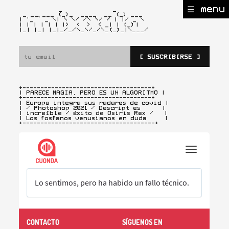
☰ menu
           _              _

 _ __ ___ (_)_  ____  __ (_) ___

| '_ ` _ \| \ \/ /\ \/ / | |/ _ \

| | | | | | |>  <  >  < _| | (_)
|

|_| |_| |_|_/_/\_\/_/\_(_)_|\___/ 
[ SUSCRIBIRSE ]
+------------------------------------+

| PARECE MAGIA, PERO ES UN ALGORITMO |
+------------------------------------+

| Europa integra sus radares de covid |

| / Photoshop 2021 / Descript es      |

| increíble / Éxito de Osiris Rex /   |

| Los fosfanos venusianos en duda     |

+-------------------------------------+