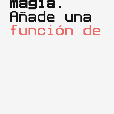
magia.
Añade una 
función de 
filtros 
neuronales 
(vídeo)
que 
permiten 
modificar 