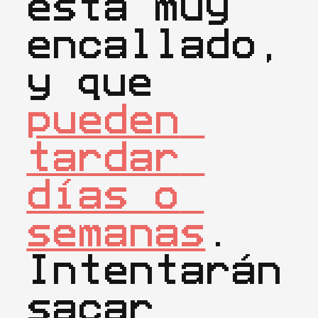
está muy 
encallado, 
y que 
pueden 
tardar 
días o 
semanas
. 
Intentarán 
sacar 