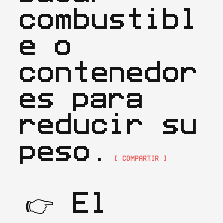
combustibl
e o 
contenedor
es para 
reducir su 
peso.
[ COMPARTIR ]
👉 El 