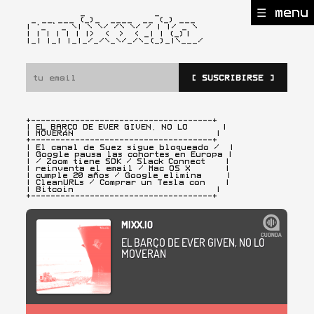
☰ menu
           _              _

 _ __ ___ (_)_  ____  __ (_) ___

| '_ ` _ \| \ \/ /\ \/ / | |/ _ \

| | | | | | |>  <  >  < _| | (_)
|

|_| |_| |_|_/_/\_\/_/\_(_)_|\___/ 
[ SUSCRIBIRSE ]
+-------------------------------------+

| EL BARCO DE EVER GIVEN, NO LO       |

| MOVERÁN                             |
+-------------------------------------+

| El canal de Suez sigue bloqueado /  |

| Google pausa las cohortes en Europa |

| / Zoom tiene SDK / Slack Connect    |

| reinventa el email / Mac OS X       |

| cumple 20 años / Google elimina     |

| CleanURLs / Comprar un Tesla con    |

| Bitcoin                             |

+-------------------------------------+