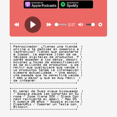
+-----------------------------------+

| Patrocinador: ¿Tienes una tienda  |

| online o te dedicas al comercio e |

| lectrónico? Tienes que conectarte |

| a Icecat, la empresa líder de ca  |

| tálogos digitales de productos. P |

| odrás acceder a los datos, descri |

| pciones y hojas de especificacion |

| es de millones de productos, o pe |

| rmitir que cualquiera que venda t |

| us productos tenga la información |

| siempre actualizada. — Una absol  |

| uta pasada que te permitirá vende |

| r más y mejor y que es muy fácil  |

| de integrar.                      |

+-----------------------------------+
+-----------------------------------+

| El canal de Suez sigue bloqueado  |

| / Google pausa las cohortes en Eu |

| ropa / Zoom tiene SDK / Slack Con |

| nect reinventa el email / Mac OS  |

| X cumple 20 años / Google elimina |

| CleanURLs / Comprar un Tesla con  |

| Bitcoin                           |

+-----------------------------------+