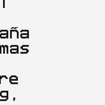


aña 
mas 
re 
g, 