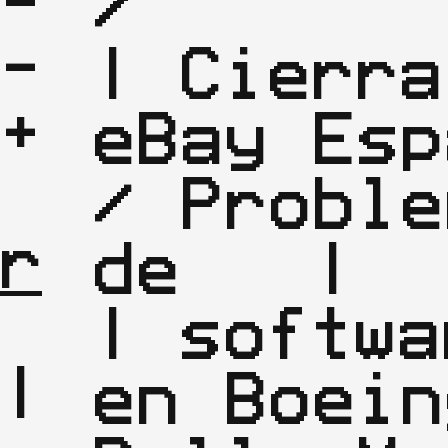
-
/       |
-
| Cierra 
+

eBay Esp
| 
/ Proble
r
de   |

| softwa
|

en Boein