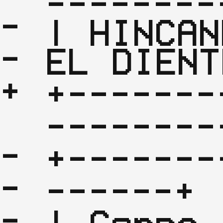
---------
-
| HINCAN
-
EL DIENT
+-------
--------
-
+-------
-
------+

-