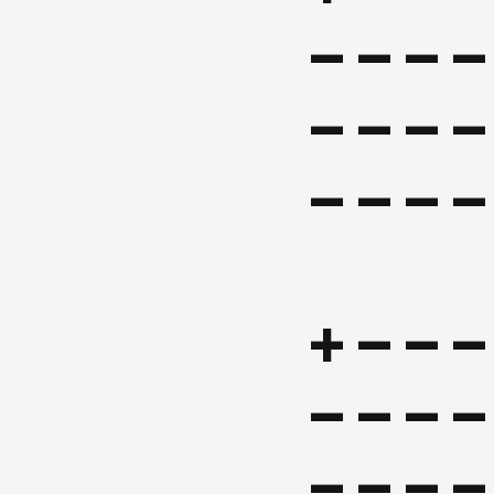
----
----
+---
----
----