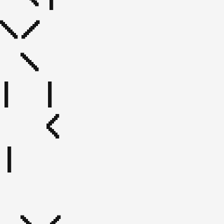
\/ 
 \

| | 
  < 
|
