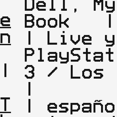
| 
Dell, My 
e
Book   |

n
| Live y 
PlayStat
|

3 / Los          
| 
|

T
| españo