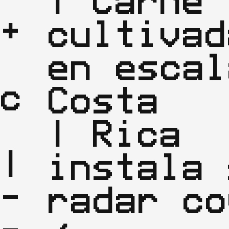
| Carne 
+

cultivada
en escal
c
Costa   |
| Rica 
|

instala 
-
radar co