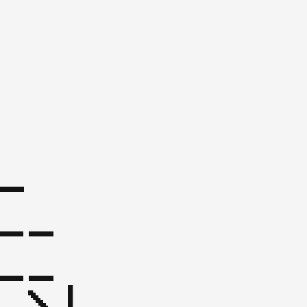
_  
__

 \| 