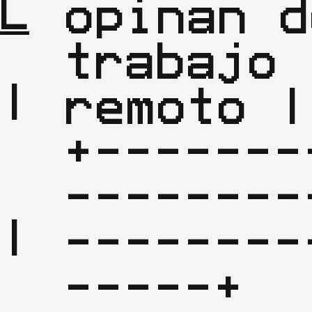
L
opinan d
trabajo 
|

remoto |

| 
+-------
--------
|

--------
| 
-----+