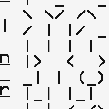
\ \/ /\ 
|

/ | |/ _
| 
| | | | 
n
|>  <  >
_| | (_)
r
|_| |_| 