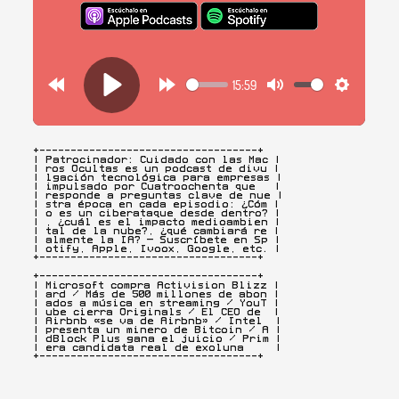
+-----------------------------------+

| Patrocinador: Cuidado con las Mac |

| ros Ocultas es un podcast de divu |

| lgación tecnológica para empresas |

| impulsado por Cuatroochenta que   |

| responde a preguntas clave de nue |

| stra época en cada episodio: ¿Cóm |

| o es un ciberataque desde dentro? |

| , ¿cuál es el impacto medioambien |

| tal de la nube?, ¿qué cambiará re |

| almente la IA? — Suscríbete en Sp |

| otify, Apple, Ivoox, Google, etc. |

+-----------------------------------+
+-----------------------------------+

| Microsoft compra Activision Blizz |

| ard / Más de 500 millones de abon |

| ados a música en streaming / YouT |

| ube cierra Originals / El CEO de  |

| Airbnb «se va de Airbnb» / Intel  |

| presenta un minero de Bitcoin / A |

| dBlock Plus gana el juicio / Prim |

| era candidata real de exoluna     |

+-----------------------------------+