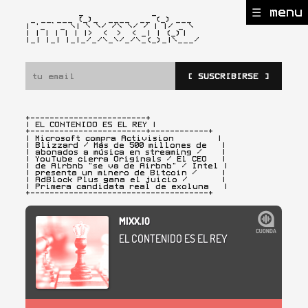
☰ menu
           _              _

 _ __ ___ (_)_  ____  __ (_) ___

| '_ ` _ \| \ \/ /\ \/ / | |/ _ \

| | | | | | |>  <  >  < _| | (_)
|

|_| |_| |_|_/_/\_\/_/\_(_)_|\___/ 
[ SUSCRIBIRSE ]
+------------------------+

| EL CONTENIDO ES EL REY |
+------------------------+------------+

| Microsoft compra Activision         |

| Blizzard / Más de 500 millones de   |

| abonados a música en streaming /    |

| YouTube cierra Originals / El CEO   |

| de Airbnb "se va de Airbnb" / Intel |

| presenta un minero de Bitcoin /     |

| AdBlock Plus gana el juicio /       |

| Primera candidata real de exoluna   |

+-------------------------------------+