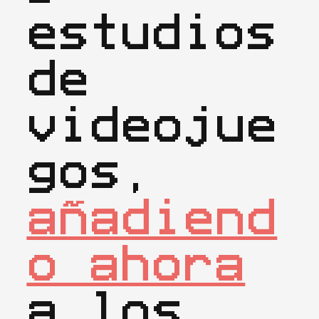
estudios 
de 
videojue
gos, 
añadiend
o ahora
a los 