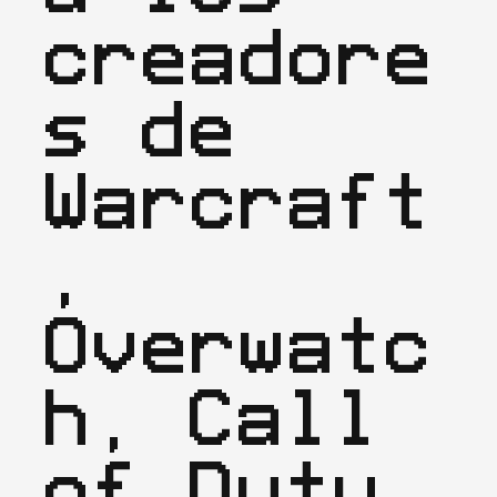
creadore
s de 
Warcraft
, 
Overwatc
h, Call 
of Duty, 