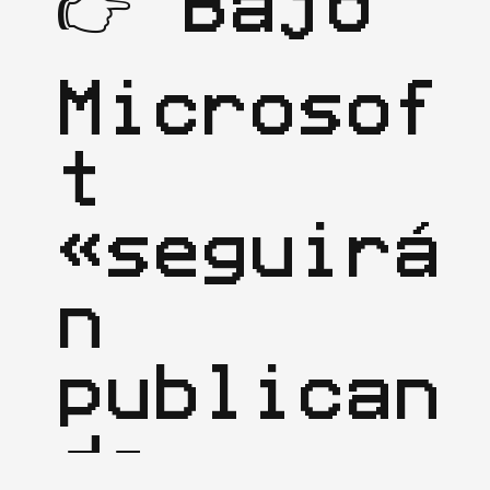
👉 Bajo 
Microsof
t 
«seguirá
n 
publican
do 