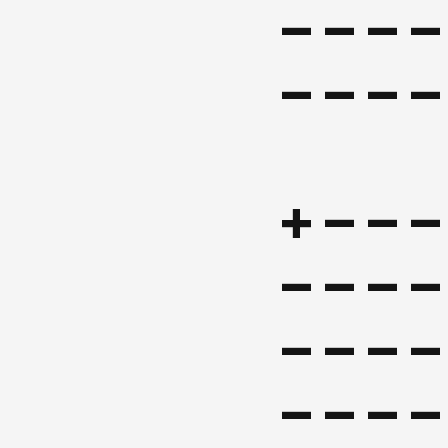
----
+---
----
----
----