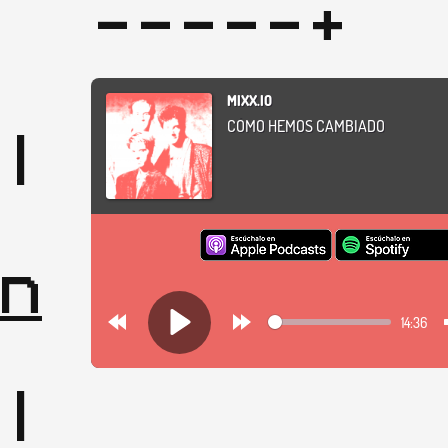
-----+
| 
|

| 
n
|
