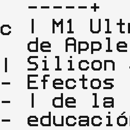
-----+

| M1 Ultr
c
de Apple 
Silicon /
|

Efectos |
-
| de la 
-
educación
-