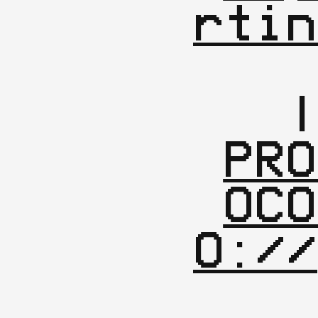
rtin
PRO
OCO
O://