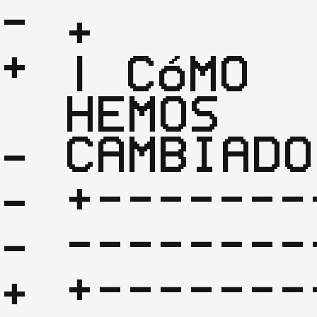
-
+

| CÓMO 
HEMOS 
CAMBIADO
-
+-------
-
--------
-
+-------
+
