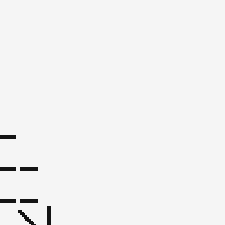
_  
_

\| 