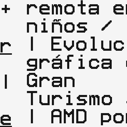
remota en
+

niños / 
| 
| Evoluc
r
gráfica 
Gran 
|

Turismo 
| 
| AMD por
e