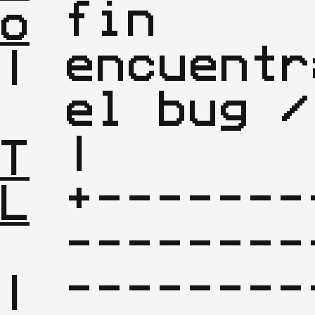
fin 
o
encuentra
|

el bug /      
| 
|

T
+-------
L
--------
--------
|
