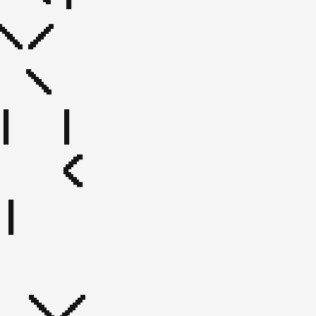
\/ 
\

 | 
  < 
|

_\/