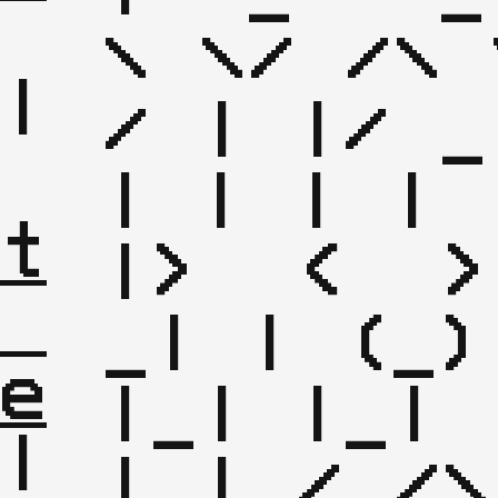
\ \/ /\ 
|

/ | |/ _ 
| 
| | | | |
t
|>  <  >
_| | (_)
e
|_| |_| 
|

|_|_/_/\