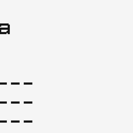
 
---
---
---