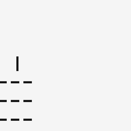
 |
---
---
---