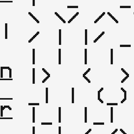
\ \/ /\ 
|

/ | |/ _
| 
| | | | 
n
|>  <  >
_| | (_)
r
|_| |_| 