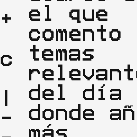
el que
+

comento
temas
c
relevant
del día
|

donde añ
-
más