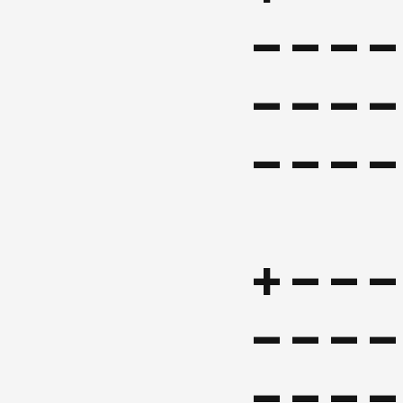
----
----
+---
----
----