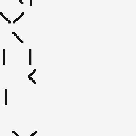
\/ 
 \

| | 
  < 
|
