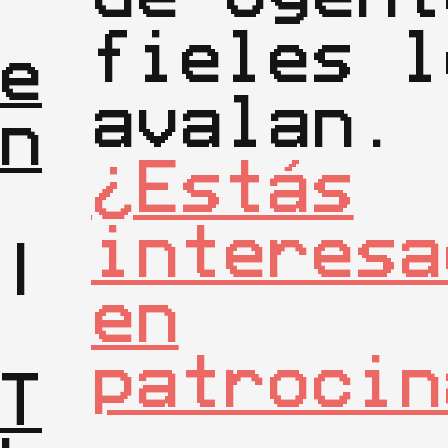
| 
fieles l
e
avalan.
n
¿Estás
interesa
|

en
| 
patrocin
T