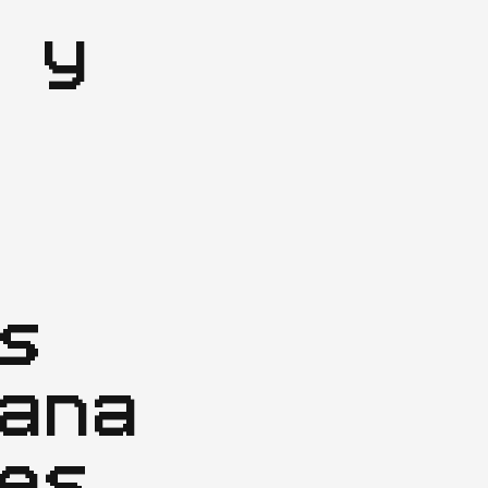
 y
s
ana
es