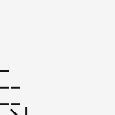
_  
__

 \| 