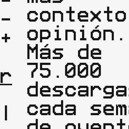
-
contexto
-
opinión.
+

Más de
| 
75.000
r
descarga
cada sem
|

de oyent