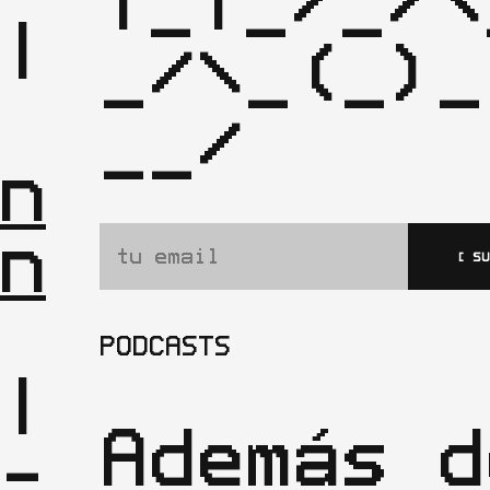
|_|_/_/\
|

_/\_(_)_
| 
__/ 
n
n
[ S
PODCASTS
|

Además d
-