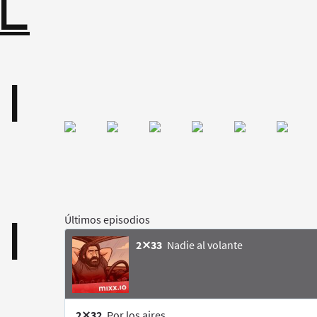
L
|

| 
|

| 